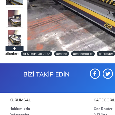
Etiketler:
AES RAPTOR 2142
aescnc
aescncrouter
cncrouter
BİZİ TAKİP EDİN
KURUMSAL
KATEGORİ
Hakkımızda
Cnc Router