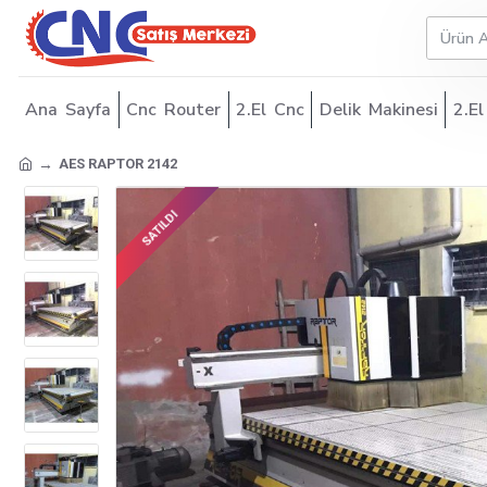
Ana Sayfa
Cnc Router
2.El Cnc
Delik Makinesi
2.El
AES RAPTOR 2142
SATILDI