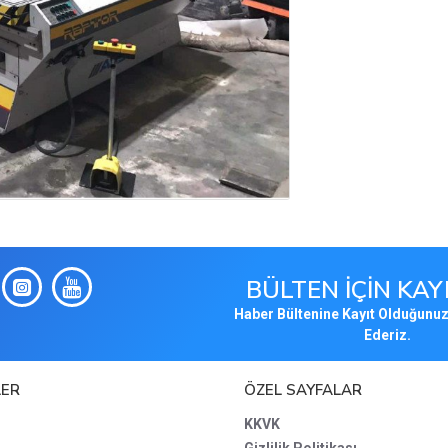
BÜLTEN İÇİN KA
Haber Bültenine Kayıt Olduğunuz
Ederiz.
LER
ÖZEL SAYFALAR
KKVK