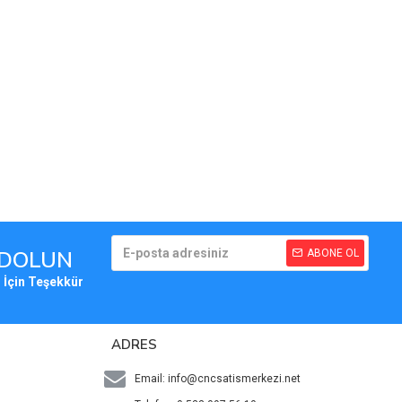
YDOLUN
ABONE OL
 İçin Teşekkür
ADRES
Email:
info@cncsatismerkezi.net